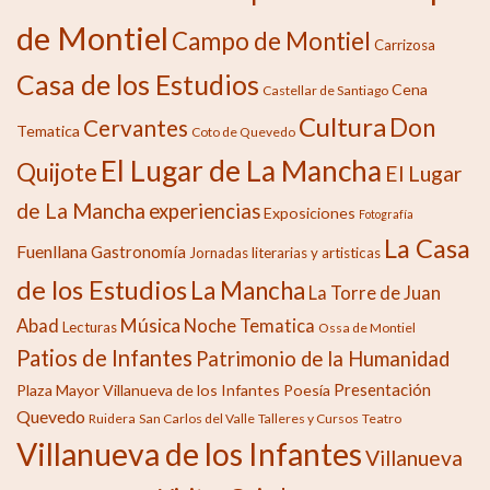
de Montiel
Campo de Montiel
Carrizosa
Casa de los Estudios
Cena
Castellar de Santiago
Cultura
Don
Cervantes
Tematica
Coto de Quevedo
El Lugar de La Mancha
Quijote
El Lugar
de La Mancha
experiencias
Exposiciones
Fotografía
La Casa
Fuenllana
Gastronomía
Jornadas literarias y artisticas
de los Estudios
La Mancha
La Torre de Juan
Música
Abad
Noche Tematica
Lecturas
Ossa de Montiel
Patios de Infantes
Patrimonio de la Humanidad
Presentación
Plaza Mayor Villanueva de los Infantes
Poesía
Quevedo
Ruidera
San Carlos del Valle
Talleres y Cursos
Teatro
Villanueva de los Infantes
Villanueva