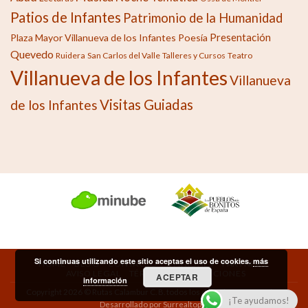
Patios de Infantes
Patrimonio de la Humanidad
Presentación
Plaza Mayor Villanueva de los Infantes
Poesía
Quevedo
Ruidera
San Carlos del Valle
Talleres y Cursos
Teatro
Villanueva de los Infantes
Villanueva
Visitas Guiadas
de los Infantes
Si continuas utilizando este sitio aceptas el uso de cookies.
más
HOME
BLOG
CONTACTO
OPINIONES
PARTNERS
AVISO LEGAL
TÉRMINOS Y CONDICIONES
ACEPTAR
información
Copyright 2026 © Rutas Calambur C. B. todos los derechos reservados.
¡Te ayudamos!
Desarrollado por Surrealtopia.