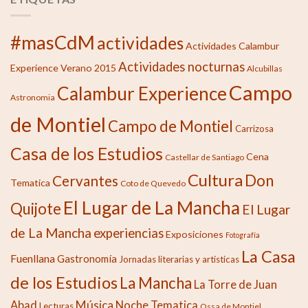
#masCdM
actividades
Actividades Calambur
Actividades nocturnas
Experience Verano 2015
Alcubillas
Campo
Calambur Experience
Astronomia
de Montiel
Campo de Montiel
Carrizosa
Casa de los Estudios
Cena
Castellar de Santiago
Cultura
Don
Cervantes
Tematica
Coto de Quevedo
El Lugar de La Mancha
Quijote
El Lugar
de La Mancha
experiencias
Exposiciones
Fotografía
La Casa
Fuenllana
Gastronomía
Jornadas literarias y artisticas
de los Estudios
La Mancha
La Torre de Juan
Música
Abad
Noche Tematica
Lecturas
Ossa de Montiel