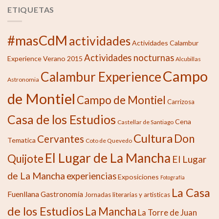
ETIQUETAS
#masCdM
actividades
Actividades Calambur
Actividades nocturnas
Experience Verano 2015
Alcubillas
Campo
Calambur Experience
Astronomia
de Montiel
Campo de Montiel
Carrizosa
Casa de los Estudios
Cena
Castellar de Santiago
Cultura
Don
Cervantes
Tematica
Coto de Quevedo
El Lugar de La Mancha
Quijote
El Lugar
de La Mancha
experiencias
Exposiciones
Fotografía
La Casa
Fuenllana
Gastronomía
Jornadas literarias y artisticas
de los Estudios
La Mancha
La Torre de Juan