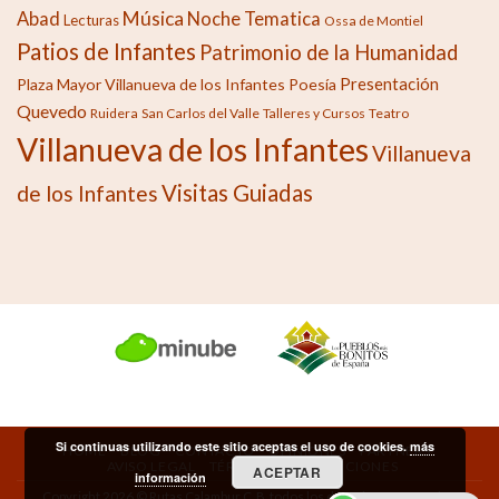
Música
Abad
Noche Tematica
Lecturas
Ossa de Montiel
Patios de Infantes
Patrimonio de la Humanidad
Presentación
Plaza Mayor Villanueva de los Infantes
Poesía
Quevedo
Ruidera
San Carlos del Valle
Talleres y Cursos
Teatro
Villanueva de los Infantes
Villanueva
Visitas Guiadas
de los Infantes
Si continuas utilizando este sitio aceptas el uso de cookies.
más
HOME
BLOG
CONTACTO
OPINIONES
PARTNERS
AVISO LEGAL
TÉRMINOS Y CONDICIONES
ACEPTAR
información
Copyright 2026 © Rutas Calambur C. B. todos los derechos reservados.