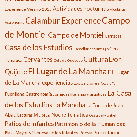
Actividades nocturnas
Experience Verano 2015
Alcubillas
Campo
Calambur Experience
Astronomia
de Montiel
Campo de Montiel
Carrizosa
Casa de los Estudios
Cena
Castellar de Santiago
Cultura
Don
Cervantes
Tematica
Coto de Quevedo
El Lugar de La Mancha
Quijote
El Lugar
de La Mancha
experiencias
Exposiciones
Fotografía
La Casa
Fuenllana
Gastronomía
Jornadas literarias y artisticas
de los Estudios
La Mancha
La Torre de Juan
Música
Abad
Noche Tematica
Lecturas
Ossa de Montiel
Patios de Infantes
Patrimonio de la Humanidad
Presentación
Plaza Mayor Villanueva de los Infantes
Poesía