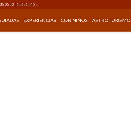
35 05 30 | 658 21 34 25
 GUIADAS
EXPERIENCIAS
CON NIÑOS
ASTROTURÍSMO
XPERIENCIAS QUE 