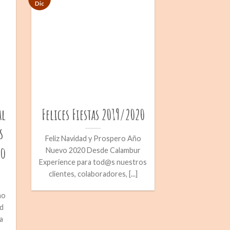
Dic
al
Felices Fiestas 2019/2020
s
Feliz Navidad y Prospero Año
ro
Nuevo 2020 Desde Calambur
Experience para tod@s nuestros
clientes, colaboradores, [...]
ño
d
a