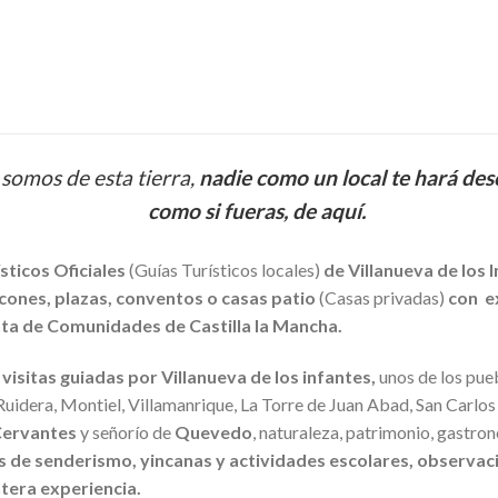
HARÁ SENTIR..
 somos de esta tierra,
nadie como un local te hará desc
como si fueras, de aquí.
ticos Oficiales
(Guías Turísticos locales)
de Villanueva de los 
cones, plazas, conventos o casas patio
(Casas privadas)
con e
unta de Comunidades de Castilla la Mancha.
s
visitas guiadas por Villanueva de los infantes,
unos de los pue
Ruidera, Montiel, Villamanrique, La Torre de Juan Abad, San Carlos 
ervantes
y señorío de
Quevedo
, naturaleza, patrimonio, gastr
as de senderismo, yincanas y actividades escolares, observaci
ntera experiencia.