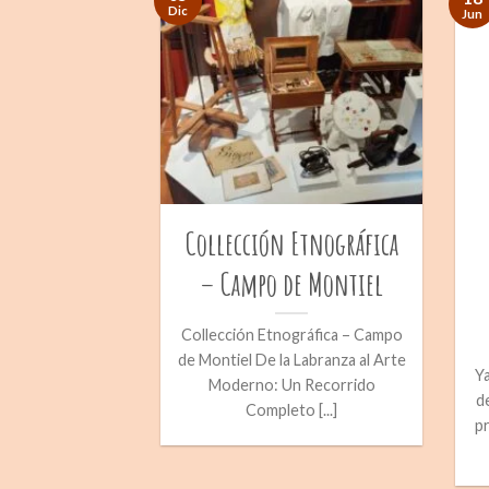
Dic
Jun
Collección Etnográfica
– Campo de Montiel
Collección Etnográfica – Campo
de Montiel De la Labranza al Arte
Ya
Moderno: Un Recorrido
d
Completo [...]
p