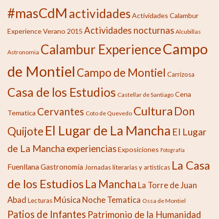
#masCdM
actividades
Actividades Calambur
Actividades nocturnas
Experience Verano 2015
Alcubillas
Campo
Calambur Experience
Astronomia
de Montiel
Campo de Montiel
Carrizosa
Casa de los Estudios
Cena
Castellar de Santiago
Cultura
Don
Cervantes
Tematica
Coto de Quevedo
El Lugar de La Mancha
Quijote
El Lugar
de La Mancha
experiencias
Exposiciones
Fotografía
La Casa
Fuenllana
Gastronomía
Jornadas literarias y artisticas
de los Estudios
La Mancha
La Torre de Juan
Música
Abad
Noche Tematica
Lecturas
Ossa de Montiel
Patios de Infantes
Patrimonio de la Humanidad