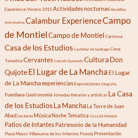
Actividades nocturnas
Experience Verano 2015
Alcubillas
Campo
Calambur Experience
Astronomia
de Montiel
Campo de Montiel
Carrizosa
Casa de los Estudios
Cena
Castellar de Santiago
Cultura
Don
Cervantes
Tematica
Coto de Quevedo
El Lugar de La Mancha
Quijote
El Lugar
de La Mancha
experiencias
Exposiciones
Fotografía
La Casa
Fuenllana
Gastronomía
Jornadas literarias y artisticas
de los Estudios
La Mancha
La Torre de Juan
Música
Abad
Noche Tematica
Lecturas
Ossa de Montiel
Patios de Infantes
Patrimonio de la Humanidad
Presentación
Plaza Mayor Villanueva de los Infantes
Poesía