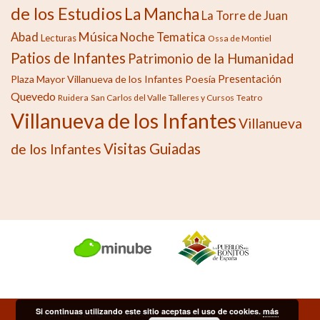
de los Estudios
La Mancha
La Torre de Juan
Música
Abad
Noche Tematica
Lecturas
Ossa de Montiel
Patios de Infantes
Patrimonio de la Humanidad
Presentación
Plaza Mayor Villanueva de los Infantes
Poesía
Quevedo
Ruidera
San Carlos del Valle
Talleres y Cursos
Teatro
Villanueva de los Infantes
Villanueva
Visitas Guiadas
de los Infantes
Si continuas utilizando este sitio aceptas el uso de cookies.
más
HOME
BLOG
CONTACTO
OPINIONES
PARTNERS