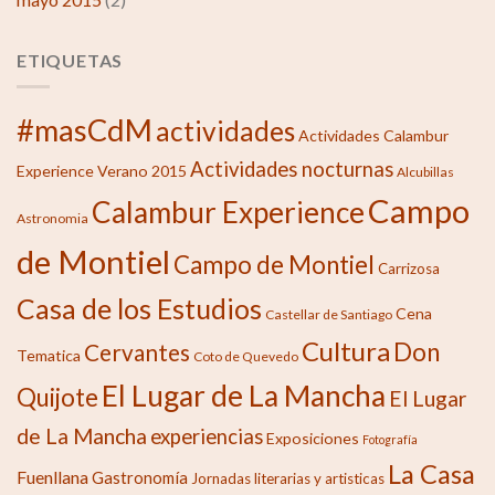
ETIQUETAS
#masCdM
actividades
Actividades Calambur
Actividades nocturnas
Experience Verano 2015
Alcubillas
Campo
Calambur Experience
Astronomia
de Montiel
Campo de Montiel
Carrizosa
Casa de los Estudios
Cena
Castellar de Santiago
Cultura
Don
Cervantes
Tematica
Coto de Quevedo
El Lugar de La Mancha
Quijote
El Lugar
de La Mancha
experiencias
Exposiciones
Fotografía
La Casa
Fuenllana
Gastronomía
Jornadas literarias y artisticas