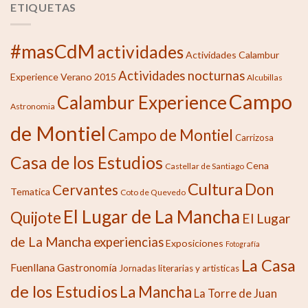
ETIQUETAS
#masCdM
actividades
Actividades Calambur
Actividades nocturnas
Experience Verano 2015
Alcubillas
Campo
Calambur Experience
Astronomia
de Montiel
Campo de Montiel
Carrizosa
Casa de los Estudios
Cena
Castellar de Santiago
Cultura
Don
Cervantes
Tematica
Coto de Quevedo
El Lugar de La Mancha
Quijote
El Lugar
de La Mancha
experiencias
Exposiciones
Fotografía
La Casa
Fuenllana
Gastronomía
Jornadas literarias y artisticas
de los Estudios
La Mancha
La Torre de Juan