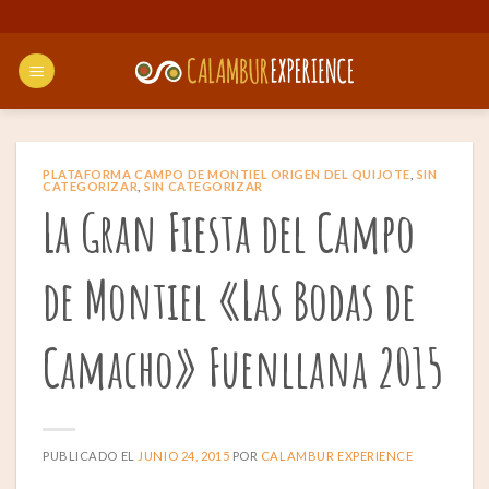
Saltar
al
contenido
PLATAFORMA CAMPO DE MONTIEL ORIGEN DEL QUIJOTE
,
SIN
CATEGORIZAR
,
SIN CATEGORIZAR
La Gran Fiesta del Campo
de Montiel «Las Bodas de
Camacho» Fuenllana 2015
PUBLICADO EL
JUNIO 24, 2015
POR
CALAMBUR EXPERIENCE