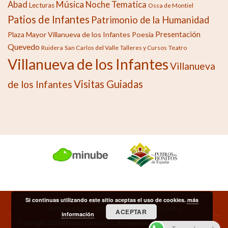
Música
Abad
Noche Tematica
Lecturas
Ossa de Montiel
Patios de Infantes
Patrimonio de la Humanidad
Presentación
Plaza Mayor Villanueva de los Infantes
Poesía
Quevedo
Ruidera
San Carlos del Valle
Talleres y Cursos
Teatro
Villanueva de los Infantes
Villanueva
Visitas Guiadas
de los Infantes
Si continuas utilizando este sitio aceptas el uso de cookies.
más
HOME
BLOG
CONTACTO
OPINIONES
PARTNERS
AVISO LEGAL
TÉRMINOS Y CONDICIONES
ACEPTAR
información
Copyright 2026 © Rutas Calambur C. B. todos los derechos reservados.