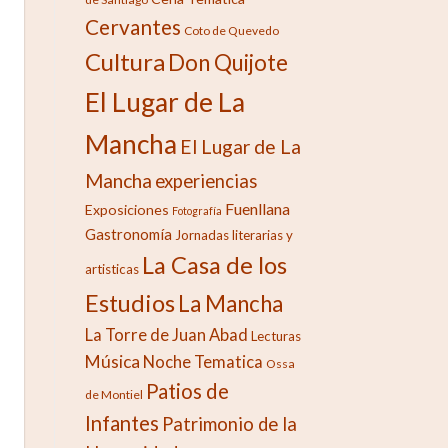
Cervantes
Coto de Quevedo
Cultura
Don Quijote
El Lugar de La
Mancha
El Lugar de La
Mancha
experiencias
Fuenllana
Exposiciones
Fotografía
Gastronomía
Jornadas literarias y
La Casa de los
artisticas
Estudios
La Mancha
La Torre de Juan Abad
Lecturas
Música
Noche Tematica
Ossa
Patios de
de Montiel
Infantes
Patrimonio de la