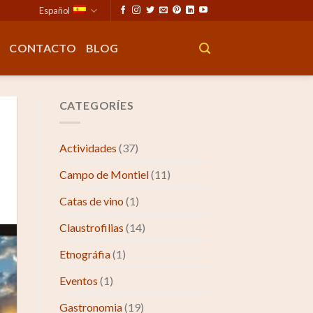
Español
CONTACTO
BLOG
CATEGORÍES
Actividades
(37)
Campo de Montiel
(11)
Catas de vino
(1)
Claustrofilias
(14)
Etnográfia
(1)
Eventos
(1)
Gastronomia
(19)