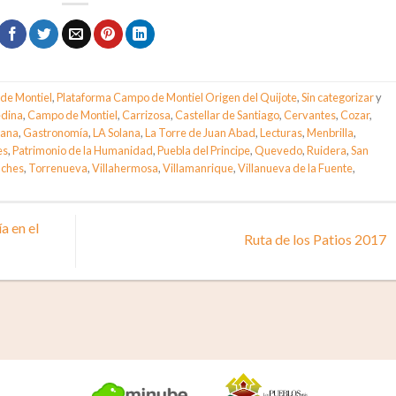
de Montiel
,
Plataforma Campo de Montiel Origen del Quijote
,
Sin categorizar
y
dina
,
Campo de Montiel
,
Carrizosa
,
Castellar de Santiago
,
Cervantes
,
Cozar
,
lana
,
Gastronomía
,
LA Solana
,
La Torre de Juan Abad
,
Lecturas
,
Menbrilla
,
es
,
Patrimonio de la Humanidad
,
Puebla del Principe
,
Quevedo
,
Ruidera
,
San
nches
,
Torrenueva
,
Villahermosa
,
Villamanrique
,
Villanueva de la Fuente
,
a en el
Ruta de los Patios 2017