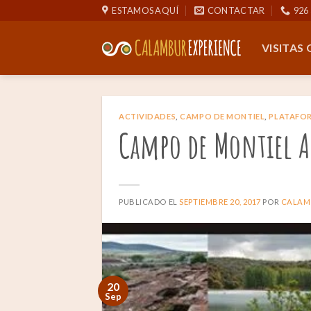
Saltar
ESTAMOS AQUÍ
CONTACTAR
926 
al
contenido
VISITAS
ACTIVIDADES
,
CAMPO DE MONTIEL
,
PLATAFOR
Campo de Montiel A
PUBLICADO EL
SEPTIEMBRE 20, 2017
POR
CALAM
20
Sep