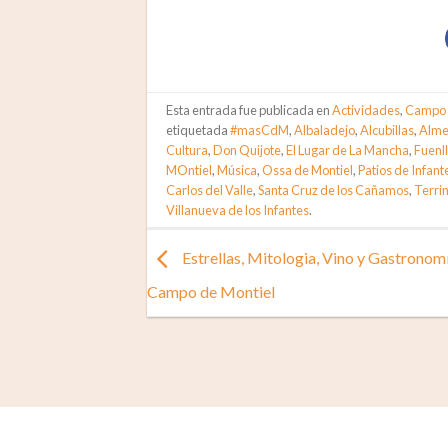
Esta entrada fue publicada en
Actividades
,
Campo 
etiquetada
#masCdM
,
Albaladejo
,
Alcubillas
,
Alme
Cultura
,
Don Quijote
,
El Lugar de La Mancha
,
Fuenl
MOntiel
,
Música
,
Ossa de Montiel
,
Patios de Infant
Carlos del Valle
,
Santa Cruz de los Cañamos
,
Terri
Villanueva de los Infantes
.
Estrellas, Mitologia, Vino y Gastronomí
Campo de Montiel