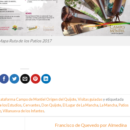
apa Ruta de los Patios 2017
lataforma Campo de Montiel Origen del Quijote
,
Visitas guiadas
y etiquetada
e los Estudios
,
Cervantes
,
Don Quijote
,
El Lugar de La Mancha
,
La Mancha
,
Patios
o
,
Villanueva de los Infantes
.
Francisco de Quevedo por Almedína