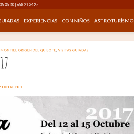
35 05 30 | 658 21 34 25
 GUIADAS
EXPERIENCIAS
CON NIÑOS
ASTROTURÍSMO
MONTIEL ORIGEN DEL QUIJOTE
,
VISITAS GUIADAS
017
 EXPERIENCE