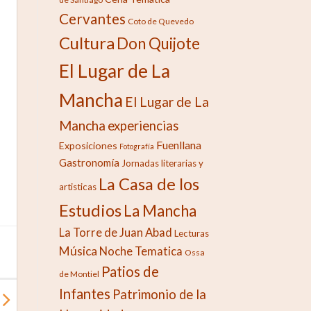
Cervantes
Coto de Quevedo
Cultura
Don Quijote
El Lugar de La
Mancha
El Lugar de La
Mancha
experiencias
Fuenllana
Exposiciones
Fotografía
Gastronomía
Jornadas literarias y
La Casa de los
artisticas
Estudios
La Mancha
La Torre de Juan Abad
Lecturas
Música
Noche Tematica
Ossa
Patios de
de Montiel
Infantes
Patrimonio de la