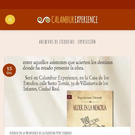
Saltar
al
contenido
ARCHIVOS DE ETIQUETAS:
EXPOSICIÓN
15
Dic
«Arder en la Memoria» de la escritora Pepa Serrano