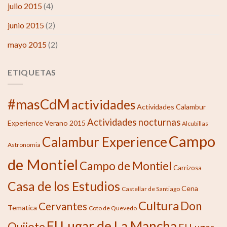
julio 2015
(4)
junio 2015
(2)
mayo 2015
(2)
ETIQUETAS
#masCdM
actividades
Actividades Calambur
Actividades nocturnas
Experience Verano 2015
Alcubillas
Campo
Calambur Experience
Astronomia
de Montiel
Campo de Montiel
Carrizosa
Casa de los Estudios
Cena
Castellar de Santiago
Cultura
Don
Cervantes
Tematica
Coto de Quevedo
El Lugar de La Mancha
Quijote