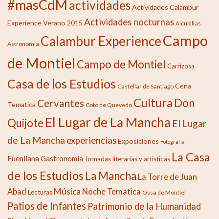
#masCdM
actividades
Actividades Calambur
Actividades nocturnas
Experience Verano 2015
Alcubillas
Campo
Calambur Experience
Astronomia
de Montiel
Campo de Montiel
Carrizosa
Casa de los Estudios
Cena
Castellar de Santiago
Cultura
Don
Cervantes
Tematica
Coto de Quevedo
El Lugar de La Mancha
Quijote
El Lugar
de La Mancha
experiencias
Exposiciones
Fotografía
La Casa
Fuenllana
Gastronomía
Jornadas literarias y artisticas
de los Estudios
La Mancha
La Torre de Juan
Música
Abad
Noche Tematica
Lecturas
Ossa de Montiel
Patios de Infantes
Patrimonio de la Humanidad