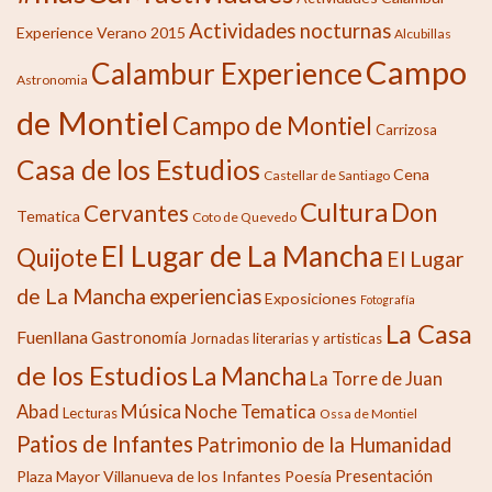
Actividades nocturnas
Experience Verano 2015
Alcubillas
Campo
Calambur Experience
Astronomia
de Montiel
Campo de Montiel
Carrizosa
Casa de los Estudios
Cena
Castellar de Santiago
Cultura
Don
Cervantes
Tematica
Coto de Quevedo
El Lugar de La Mancha
Quijote
El Lugar
de La Mancha
experiencias
Exposiciones
Fotografía
La Casa
Fuenllana
Gastronomía
Jornadas literarias y artisticas
de los Estudios
La Mancha
La Torre de Juan
Música
Abad
Noche Tematica
Lecturas
Ossa de Montiel
Patios de Infantes
Patrimonio de la Humanidad
Presentación
Plaza Mayor Villanueva de los Infantes
Poesía