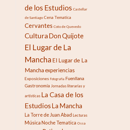
de los Estudios
Castellar
Cena Tematica
de Santiago
Cervantes
Coto de Quevedo
Cultura
Don Quijote
El Lugar de La
Mancha
El Lugar de La
Mancha
experiencias
Fuenllana
Exposiciones
Fotografía
Gastronomía
Jornadas literarias y
La Casa de los
artisticas
Estudios
La Mancha
La Torre de Juan Abad
Lecturas
Música
Noche Tematica
Ossa