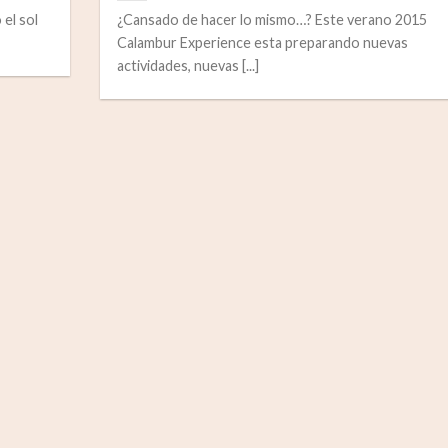
 el sol
¿Cansado de hacer lo mismo…? Este verano 2015
Calambur Experience esta preparando nuevas
actividades, nuevas [...]