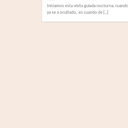
Iniciamos esta visita guiada nocturna, cuando
ya se a ocultado, es cuando de [...]