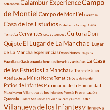
Campo
Calambur Experience
Astronomia
de Montiel
Campo de Montiel
Carrizosa
Casa de los Estudios
Cena
Castellar de Santiago
Cultura
Don
Cervantes
Tematica
Coto de Quevedo
El Lugar de La Mancha
Quijote
El Lugar
de La Mancha
experiencias
Exposiciones
Fotografía
La Casa
Fuenllana
Gastronomía
Jornadas literarias y artisticas
de los Estudios
La Mancha
La Torre de Juan
Música
Abad
Noche Tematica
Lecturas
Ossa de Montiel
Patios de Infantes
Patrimonio de la Humanidad
Presentación
Plaza Mayor Villanueva de los Infantes
Poesía
Quevedo
Ruidera
San Carlos del Valle
Talleres y Cursos
Teatro
Villanueva de los Infantes
Villanueva