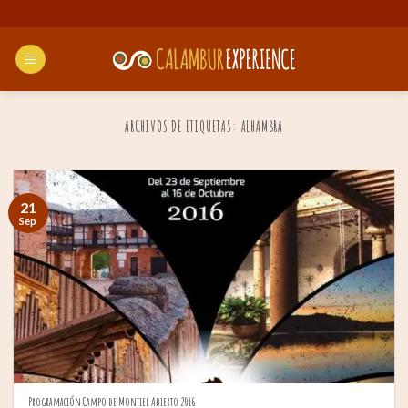
Saltar
al
contenido
ARCHIVOS DE ETIQUETAS:
ALHAMBRA
21
Sep
Programación Campo de Montiel Abierto 2016