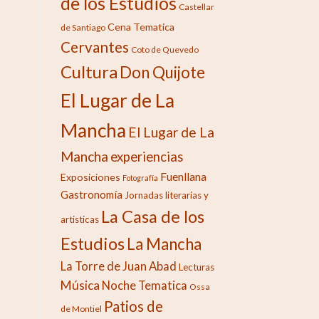
de los Estudios
Castellar
Cena Tematica
de Santiago
Cervantes
Coto de Quevedo
Cultura
Don Quijote
El Lugar de La
Mancha
El Lugar de La
Mancha
experiencias
Fuenllana
Exposiciones
Fotografía
Gastronomía
Jornadas literarias y
La Casa de los
artisticas
Estudios
La Mancha
La Torre de Juan Abad
Lecturas
Música
Noche Tematica
Ossa
Patios de
de Montiel