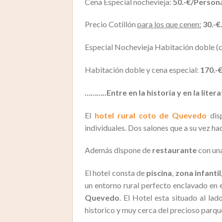
Cena Especial nochevieja:
50.-€/Person
Precio Cotillón
para los que cenen:
30.-€
Especial Nochevieja Habitación doble (c
Habitación doble y cena especial:
170.-
………..Entre en la historia y en la liter
El
hotel rural coto de Quevedo
disp
individuales. Dos salones que a su vez ha
Además dispone de
restaurante
con una
El hotel consta de
piscina
,
zona infantil
un entorno rural perfecto enclavado en e
Quevedo
. El Hotel esta situado al lad
historico y muy cerca del precioso parqu