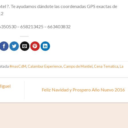
otel ?. Te ayudamos dándote las coordenadas GPS exactas de
12
 926350530 – 658213425 – 663403832
uetada
#masCdM
,
Calambur Experience
,
Campo de Montiel
,
Cena Tematica
,
La
Miguel
Feliz Navidad y Prospero Año Nuevo 2016