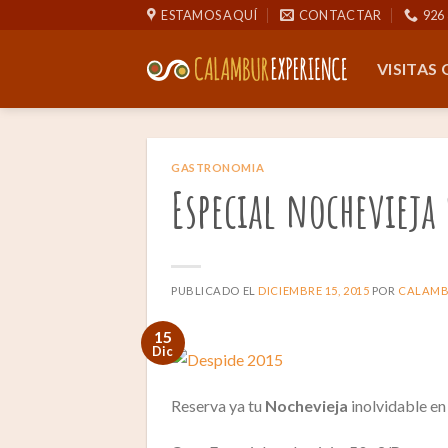
Saltar
ESTAMOS AQUÍ
CONTACTAR
926 
al
contenido
VISITAS
GASTRONOMIA
Especial nochevieja
PUBLICADO EL
DICIEMBRE 15, 2015
POR
CALAMB
15
Dic
Reserva ya tu
Nochevieja
inolvidable en