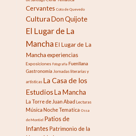
Cervantes
Coto de Quevedo
Cultura
Don Quijote
El Lugar de La
Mancha
El Lugar de La
Mancha
experiencias
Fuenllana
Exposiciones
Fotografía
Gastronomía
Jornadas literarias y
La Casa de los
artisticas
Estudios
La Mancha
La Torre de Juan Abad
Lecturas
Música
Noche Tematica
Ossa
Patios de
de Montiel
Infantes
Patrimonio de la