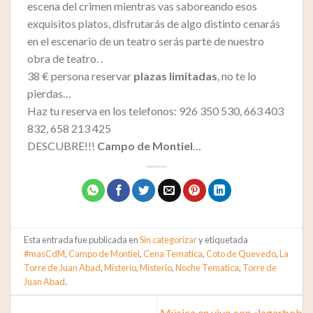
escena del crimen mientras vas saboreando esos
exquisitos platos, disfrutarás de algo distinto cenarás
en el escenario de un teatro serás parte de nuestro
obra de teatro. .
38 € persona reservar
plazas limitadas
, no te lo
pierdas…
Haz tu reserva en los telefonos: 926 350 530, 663 403
832, 658 213 425
DESCUBRE!!!
Campo de Montiel
…
Esta entrada fue publicada en
Sin categorizar
y etiquetada
#masCdM
,
Campo de Montiel
,
Cena Tematica
,
Coto de Quevedo
,
La
Torre de Juan Abad
,
Misterio
,
Misterio
,
Noche Tematica
,
Torre de
Juan Abad
.
Música en vivo con «lagarbob