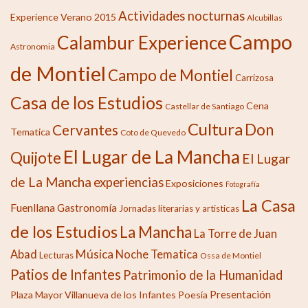
Actividades nocturnas
Experience Verano 2015
Alcubillas
Campo
Calambur Experience
Astronomia
de Montiel
Campo de Montiel
Carrizosa
Casa de los Estudios
Cena
Castellar de Santiago
Cultura
Don
Cervantes
Tematica
Coto de Quevedo
El Lugar de La Mancha
Quijote
El Lugar
de La Mancha
experiencias
Exposiciones
Fotografía
La Casa
Fuenllana
Gastronomía
Jornadas literarias y artisticas
de los Estudios
La Mancha
La Torre de Juan
Música
Abad
Noche Tematica
Lecturas
Ossa de Montiel
Patios de Infantes
Patrimonio de la Humanidad
Presentación
Plaza Mayor Villanueva de los Infantes
Poesía