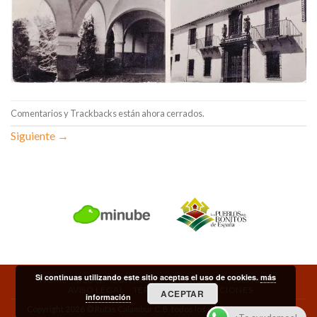
Comentarios y Trackbacks están ahora cerrados.
Siguiente
→
Si continuas utilizando este sitio aceptas el uso de cookies.
más
HOME
BLOG
CONTACTO
OPINIONES
PARTNERS
AVISO LEGAL
TÉRMINOS Y CONDICIONES
ACEPTAR
información
Copyright 2026 © Rutas Calambur C. B. todos los derechos reservados.