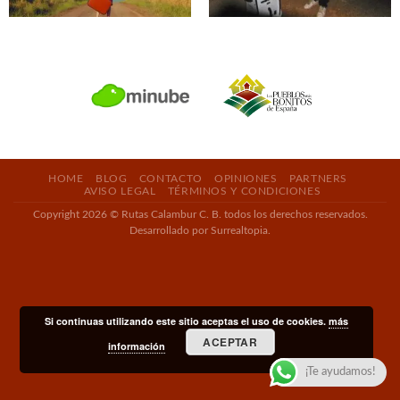
HOME
BLOG
CONTACTO
OPINIONES
PARTNERS
AVISO LEGAL
TÉRMINOS Y CONDICIONES
Copyright 2026 © Rutas Calambur C. B. todos los derechos reservados.
Desarrollado por Surrealtopia.
Si continuas utilizando este sitio aceptas el uso de cookies.
más
ACEPTAR
información
¡Te ayudamos!