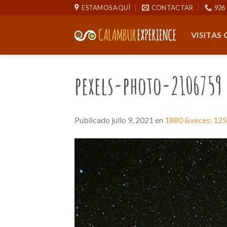
Saltar
ESTAMOS AQUÍ
CONTACTAR
926 
al
contenido
VISITAS
pexels-photo-2106759
Publicado
julio 9, 2021
en
1880 &veces; 12