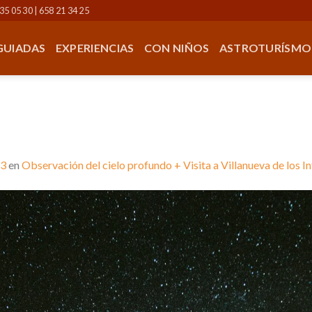
35 05 30 | 658 21 34 25
 GUIADAS
EXPERIENCIAS
CON NIÑOS
ASTROTURÍSMO
53
en
Observación del cielo profundo + Visita a Villanueva de los I